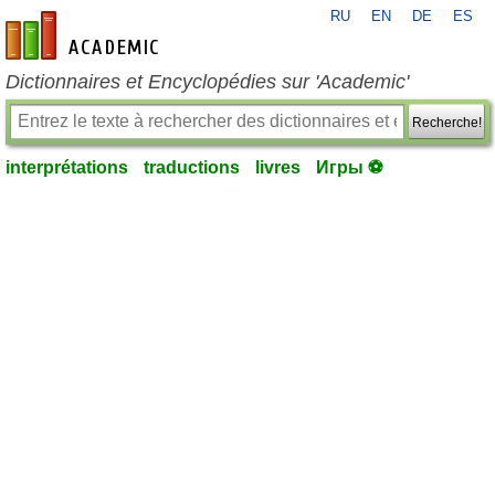
RU
EN
DE
ES
fr-academic.com
Dictionnaires et Encyclopédies sur 'Academic'
Recherche!
interprétations
traductions
livres
Игры ⚽