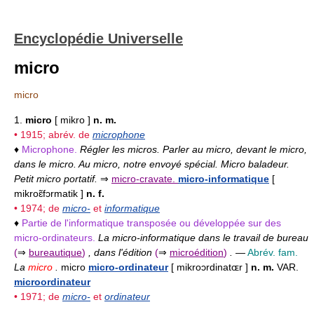
Encyclopédie Universelle
micro
micro
1.
micro
[ mikro ]
n. m.
• 1915; abrév. de
microphone
♦
Microphone.
Régler les micros. Parler au micro, devant le micro,
dans le micro. Au micro, notre envoyé spécial. Micro baladeur.
Petit micro portatif.
⇒
micro-cravate.
micro-informatique
[
mikroɛ̃fɔrmatik ]
n. f.
• 1974; de
micro-
et
informatique
♦
Partie de l'informatique transposée ou développée sur des
micro-ordinateurs.
La micro-informatique dans le travail de bureau
(
⇒
bureautique
)
, dans l'édition
(
⇒
microédition
)
.
—
Abrév. fam.
La
micro
.
micro
micro-ordinateur
[ mikroɔrdinatɶr ]
n. m.
VAR.
microordinateur
• 1971; de
micro-
et
ordinateur