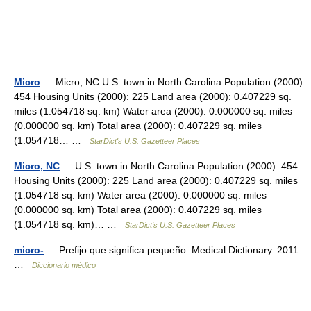
Micro
— Micro, NC U.S. town in North Carolina Population (2000):
454 Housing Units (2000): 225 Land area (2000): 0.407229 sq.
miles (1.054718 sq. km) Water area (2000): 0.000000 sq. miles
(0.000000 sq. km) Total area (2000): 0.407229 sq. miles
(1.054718… …
StarDict's U.S. Gazetteer Places
Micro, NC
— U.S. town in North Carolina Population (2000): 454
Housing Units (2000): 225 Land area (2000): 0.407229 sq. miles
(1.054718 sq. km) Water area (2000): 0.000000 sq. miles
(0.000000 sq. km) Total area (2000): 0.407229 sq. miles
(1.054718 sq. km)… …
StarDict's U.S. Gazetteer Places
micro-
— Prefijo que significa pequeño. Medical Dictionary. 2011
…
Diccionario médico