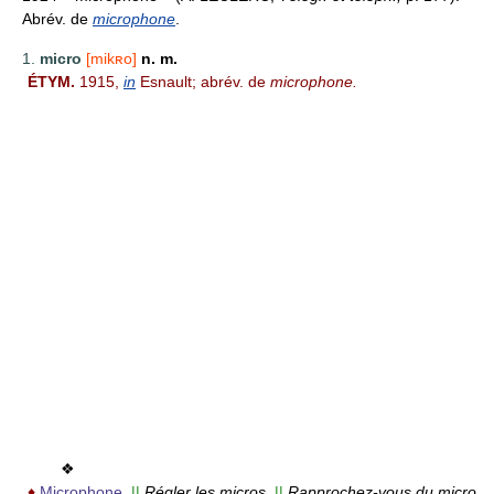
Abrév. de
microphone
.
1.
micro
[mikʀo]
n. m.
ÉTYM.
1915,
in
Esnault; abrév. de
microphone.
❖
♦
Microphone.
||
Régler les micros.
||
Rapprochez-vous du micro.