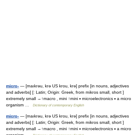
micro-
— [maıkrəu, krə US krou, krə] prefix [in nouns, adjectives
and adverbs] [: Latin; Origin: Greek, from mikros small, short ]
extremely small →↑macro , mini ↑mini ▪ microelectronics ▪ a micro
organism …
Dictionary of contemporary English
micro-
— [maıkrəu, krə US krou, krə] prefix [in nouns, adjectives
and adverbs] [: Latin; Origin: Greek, from mikros small, short ]
extremely small →↑macro , mini ↑mini ▪ microelectronics ▪ a micro