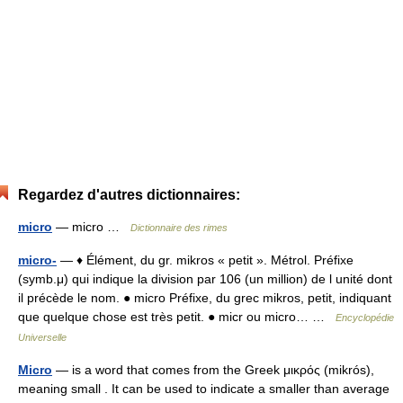
Regardez d'autres dictionnaires:
micro
— micro …
Dictionnaire des rimes
micro-
— ♦ Élément, du gr. mikros « petit ». Métrol. Préfixe
(symb.μ) qui indique la division par 106 (un million) de l unité dont
il précède le nom. ● micro Préfixe, du grec mikros, petit, indiquant
que quelque chose est très petit. ● micr ou micro… …
Encyclopédie
Universelle
Micro
— is a word that comes from the Greek μικρός (mikrós),
meaning small . It can be used to indicate a smaller than average