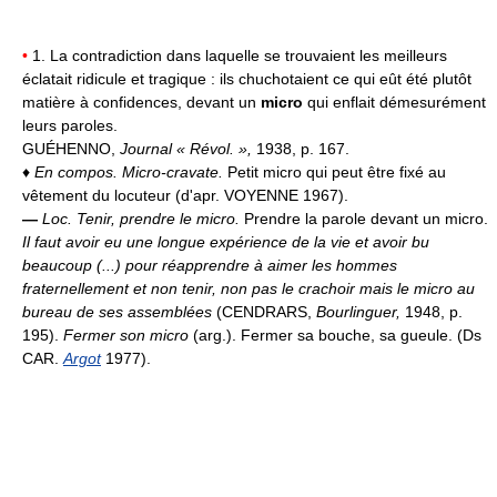
•
1. La contradiction dans laquelle se trouvaient les meilleurs
éclatait ridicule et tragique : ils chuchotaient ce qui eût été plutôt
matière à confidences, devant un
micro
qui enflait démesurément
leurs paroles.
GUÉHENNO,
Journal « Révol. »,
1938, p. 167.
♦
En compos.
Micro-cravate.
Petit micro qui peut être fixé au
vêtement du locuteur (d'apr. VOYENNE 1967).
—
Loc.
Tenir, prendre le micro.
Prendre la parole devant un micro.
Il faut avoir eu une longue expérience de la vie et avoir bu
beaucoup (...) pour réapprendre à aimer les hommes
fraternellement et non tenir, non pas le crachoir mais le micro au
bureau de ses assemblées
(CENDRARS,
Bourlinguer,
1948, p.
195).
Fermer son micro
(arg.). Fermer sa bouche, sa gueule. (Ds
CAR.
Argot
1977).