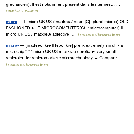
grec ancien). Il est notamment présent dans les termes… …
Wikipédia en Français
micro
— Ⅰ. micro UK US /ˈmaɪkrəʊ/ noun [C] (plural micros) OLD
FASHIONED ► IT MICROCOMPUTER(Cf. ↑microcomputer) Ⅱ.
micro UK US /ˈmaɪkrəʊ/ adjective …
Financial and business terms
micro-
— [maɪkrəʊ, krə ǁ kroʊ, krə] prefix extremely small: • a
microchip * * * micro UK US /maɪkrəʊ / prefix ► very small:
»microlender »micromarket »microtechnology → Compare …
Financial and business terms