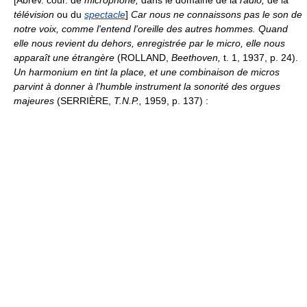
[Abrév. cour. de
microphone,
dans le domaine de la
radio,
de la
télévision
ou du
spectacle
]
Car nous ne connaissons pas le son de
notre voix, comme l'entend l'oreille des autres hommes. Quand
elle nous revient du dehors, enregistrée par le micro, elle nous
apparaît une étrangère
(ROLLAND,
Beethoven,
t. 1, 1937, p. 24).
Un harmonium en tint la place, et une combinaison de micros
parvint à donner à l'humble instrument la sonorité des orgues
majeures
(SERRIÈRE,
T.N.P.,
1959, p. 137) :