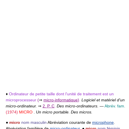
♦
Ordinateur de petite taille dont l'unité de traitement est un
microprocesseur
(
⇒
micro-informatique
)
.
Logiciel et matériel d'un
micro-ordinateur.
⇒
2. P. C
.
Des micro-ordinateurs.
—
Abrév. fam.
(1974)
MICRO
.
Un micro portable. Des micros.
●
micro
nom masculin
Abréviation courante de
microphone
.
Abréviation familière de
micro-ordinateur
. ●
micro
nom féminin