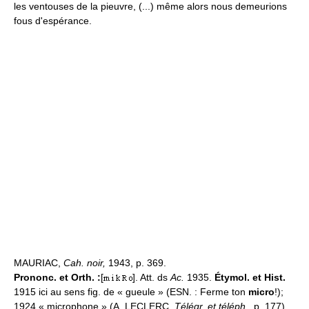
les ventouses de la pieuvre, (...) même alors nous demeurions
fous d'espérance.
MAURIAC,
Cah. noir,
1943, p. 369.
Prononc. et Orth. :
[
]. Att. ds
Ac.
1935.
Étymol. et Hist.
1915 ici au sens fig. de « gueule » (ESN. : Ferme ton
micro
!);
1924 « microphone » (A. LECLERC,
Télégr. et téléph.,
p. 177).