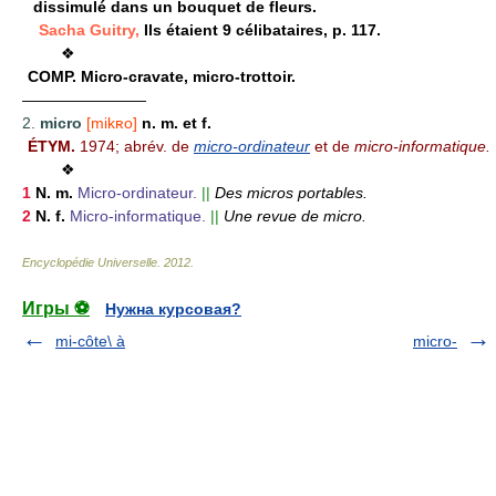
dissimulé dans un bouquet de fleurs.
Sacha Guitry,
Ils étaient 9 célibataires, p. 117.
❖
COMP.
Micro-cravate, micro-trottoir.
————————
2.
micro
[mikʀo]
n. m. et f.
ÉTYM.
1974; abrév. de
micro-ordinateur
et de
micro-informatique.
❖
1
N. m.
Micro-ordinateur.
||
Des micros portables.
2
N. f.
Micro-informatique.
||
Une revue de micro.
Encyclopédie Universelle
.
2012
.
Игры ⚽
Нужна курсовая?
mi-côte\ à
micro-